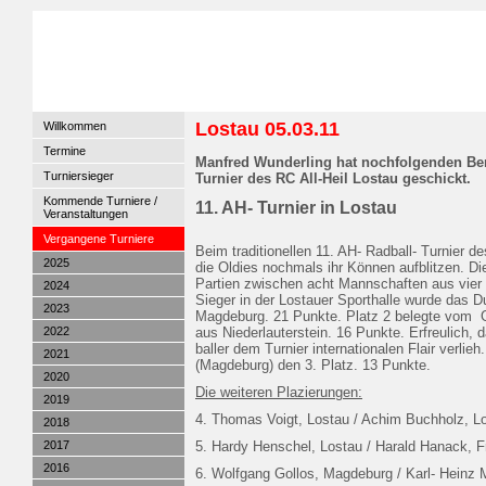
Lostau 05.03.11
Willkommen
Termine
Manfred Wunderling hat nochfolgenden Ber
Turniersieger
Turnier des RC All-Heil Lostau geschickt.
Kommende Turniere /
11. AH- Turnier in Lostau
Los
Veranstaltungen
Vergangene Turniere
Beim traditionellen 11. AH- Radball- Turnier d
2025
die Oldies nochmals ihr Können aufblitzen. D
Partien zwischen acht Mannschaften aus vier
2024
Sieger in der Lostauer Sporthalle wurde das 
2023
Magdeburg. 21 Punkte. Platz 2 belegte vom G
2022
aus Niederlauterstein. 16 Punkte. Erfreulich,
baller dem Turnier internationalen Flair verli
2021
(Magdeburg) den 3. Platz
2020
Die weiteren Plazierungen:
2019
4. Thomas Voigt, Lostau / Achim B
2018
2017
5. Hardy Henschel, Lostau / Harald 
2016
6. Wolfgang Gollos, Magdeburg / Karl- Hein