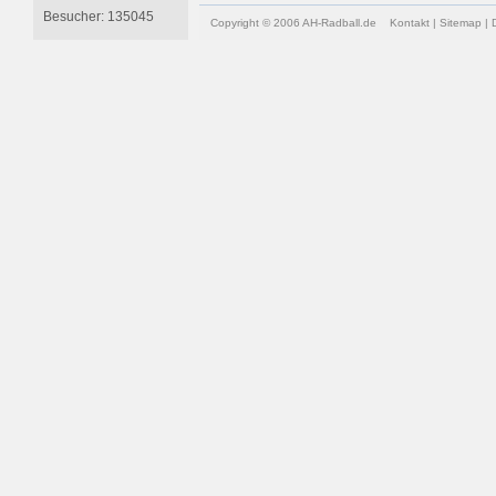
Besucher: 135045
Copyright © 2006 AH-Radball.de
Kontakt
|
Sitemap
|