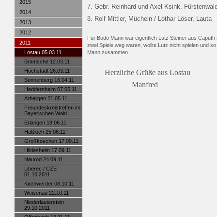
2015
7. Gebr. Reinhard und Axel Ksin
2014
8. Rolf Mittler, Mücheln / Lotha
2013
2012
Für Bodo Mann war eigentlich Lutz Steiner aus Caputh 
2011
zwei Spiele weg waren, wollte Lutz nicht spielen und s
Lostau 05.03.11
Mann zusammen.
Bramsche 12.03.11
Hochstadt 26.03.11
Herzliche Grüße aus Lostau
Sonnenberg 16.04.11
Manfr
Heddernheim 07.05.11
Arheilgen 21.05.11
Freundeskreistreffen im
Bayerischen Wald
Erlangen 18.06.11
Haßloch 25.06.11
Großkoschen 17.09.11
Hildesheim 17.09.11
Naurod 24.09.11
Liberec / CZE
01.10.2011
Kirchwerder 08.10.11
Weisenau 22.10.11
Niederlauterstein
29.10.2011