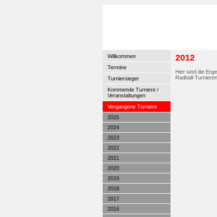
2012
Willkommen
Termine
Hier sind die Erg
Radball-Turniere
Turniersieger
Kommende Turniere /
Veranstaltungen
Vergangene Turniere
2025
2024
2023
2022
2021
2020
2019
2018
2017
2016