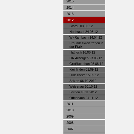
2015
2014
2013
2012
Lostau 03.03.12
Hochstadt 24.03.12
WI-Rambach 14.04.12
Freundeskreistreffen in
der Pfalz
Haßloch 16.06.12
DA-Arheilgen 23.06.12
Großkoschen 25.08.12
Kleinlinden 01.09.12
Hildesheim 15.09.12
Selzen 06.10.2012
Weisenau 20.10.12
Barrien 10.11.2012
Offenbach 24.11.12
2011
2010
2009
2008
2007