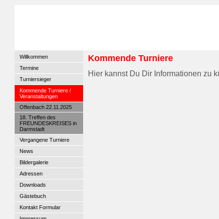
Kommende Turniere
Willkommen
Termine
Hier kannst Du Dir Informationen zu 
Turniersieger
Kommende Turniere /
Veranstaltungen
Offenbach 22.11.2025
18. Treffen des
FREUNDESKREISES in
Darmstadt
Vergangene Turniere
News
Bildergalerie
Adressen
Downloads
Gästebuch
Kontakt Formular
Impressum