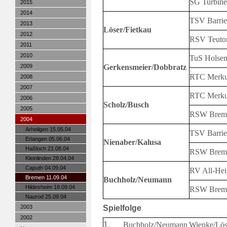
SG Turbine
2015
2014
TSV Barri
2013
Löser/Fietkau
2012
RSV Teuton
2011
2010
TuS Holse
2009
Gerkensmeier/Dobbratz
RTC Merku
2008
2007
RTC Merku
2006
Scholz/Busch
2005
RSW Brem
2004
Arheilgen 15.05.04
TSV Barri
Erlangen 05.06.04
Nienaber/Kalusa
Haßloch 21.08.04
RSW Brem
Kleinlinden 28.04.04
Caputh 04.09.04
RV All-Hei
Bremen 11.09.04
Buchholz/Neumann
Hildesheim 18.09.04
RSW Brem
Naurod 25.09.04
2003
Spielfolge
2002
1.
Buchholz/Neumann
Wienke/Lös