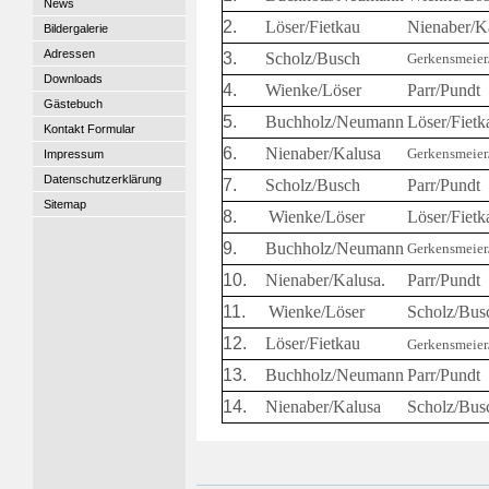
News
2.
Löser/Fietkau
Nienaber/K
Bildergalerie
Adressen
3.
Scholz/Busch
Gerkensmeier
Downloads
4.
Wienke/Löser
Parr/Pundt
Gästebuch
5.
Buchholz/Neumann
Löser/Fietk
Kontakt Formular
6.
Nienaber/Kalusa
Gerkensmeier
Impressum
Datenschutzerklärung
7.
Scholz/Busch
Parr/Pundt
Sitemap
8.
Wienke/Löser
Löser/Fietk
9.
Buchholz/Neumann
Gerkensmeier
10.
Nienaber/Kalusa
.
Parr/Pundt
11.
Wienke/Löser
Scholz/Bus
12.
Löser/Fietkau
Gerkensmeier
13.
Buchholz/Neumann
Parr/Pundt
14.
Nienaber/Kalusa
Scholz/Bus