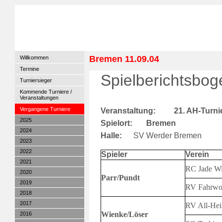
Bremen 11.09.04
Willkommen
Termine
Spielberichtsbog
Turniersieger
Kommende Turniere /
Veranstaltungen
Vergangene Turniere
Veranstaltung:
21. AH-Turni
2025
Spielort:
Bremen
2024
Halle:
SV Werder Bremen
2023
2022
Spieler
Verein
2021
RC Jade Wi
2020
Parr/Pundt
2019
RV Fahrwoh
2018
2017
RV All-Hei
Wienke/Löser
2016