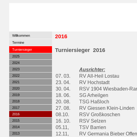
2016
Willkommen
Termine
Turniersieger 2016
Turniersieger
2025
2024
Ausrichter:
2023
07. 03.
RV All-Heil Lostau
2022
23. 04.
RV Hochstadt
2021
30. 04.
RSV 1904 Wiesbaden-Ra
2020
18. 06.
SG Arheilgen
2019
20. 08.
TSG Haßloch
2018
27. 08.
RV Giessen Klein-Linden
2017
08.10.
RSV Großkoschen
2016
16. 10.
RSV Selzen
2015
05.11,
TSV Barrien
2014
12.11,
RV Germania Bieber Offe
2013