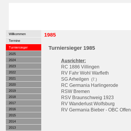
1985
Willkommen
Termine
Turniersieger 19
85
Turniersieger
2025
2024
Ausrichter:
2023
RC 1886 Villingen
2022
RV Fahr Wohl Warfleth
2021
SG Arheilgen
(7.)
2020
RC Germania Harlingerode
2019
RSW Bremen
2018
RSV Braunschweig 1923
2017
RV Wanderlust Wolfsburg
2016
RV Germania Bieber - OBC Offe
2015
2014
2013