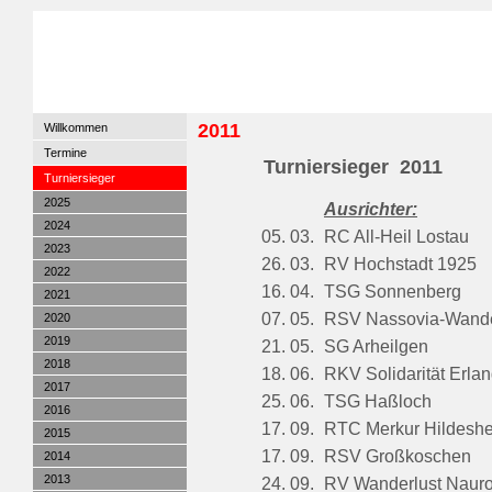
2011
Willkommen
Termine
Turniersieger 2011
Turniersieger
2025
Ausrichter:
2024
05. 03.
RC All-Heil Lostau
2023
26. 03.
RV Hochstadt 1925
2022
16. 04.
TSG Sonnenberg
2021
07. 05.
RSV Nassovia-Wande
2020
2019
21. 05.
SG Arheilgen
2018
18. 06.
RKV Solidarität Erla
2017
25. 06.
TSG Haßloch
2016
17. 09.
RTC Merkur Hildesh
2015
17. 09.
RSV Großkoschen
2014
2013
24. 09.
RV Wanderlust Naur